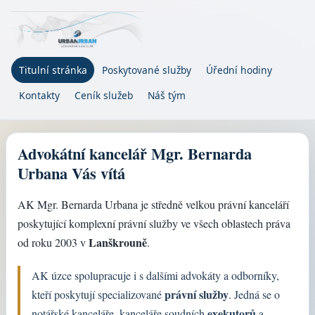
Titulní stránka
Poskytované služby
Úřední hodiny
Kontakty
Ceník služeb
Náš tým
Advokátní kancelář Mgr. Bernarda
Urbana Vás vítá
AK Mgr. Bernarda Urbana je středně velkou právní kanceláří
poskytující komplexní právní služby ve všech oblastech práva
Lanškrouně
od roku 2003 v
.
AK úzce spolupracuje i s dalšími advokáty a odborníky,
právní služby
kteří poskytují specializované
. Jedná se o
exekutorů
notářské kanceláře, kanceláře soudních
a